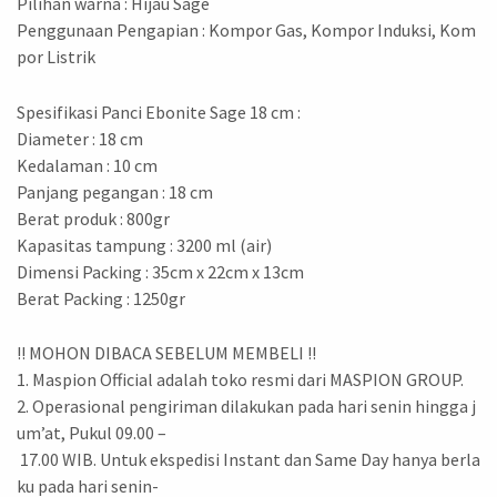
Pilihan warna : Hijau Sage
Penggunaan Pengapian : Kompor Gas, Kompor Induksi, Kom
por Listrik
Spesifikasi Panci Ebonite Sage 18 cm :
Diameter : 18 cm
Kedalaman : 10 cm
Panjang pegangan : 18 cm
Berat produk : 800gr
Kapasitas tampung : 3200 ml (air)
Dimensi Packing : 35cm x 22cm x 13cm
Berat Packing : 1250gr
!! MOHON DIBACA SEBELUM MEMBELI !!
1. Maspion Official adalah toko resmi dari MASPION GROUP.
2. Operasional pengiriman dilakukan pada hari senin hingga j
um’at, Pukul 09.00 –
17.00 WIB. Untuk ekspedisi Instant dan Same Day hanya berla
ku pada hari senin-